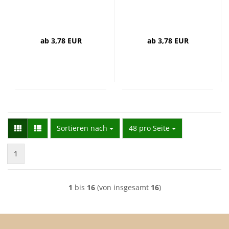
ab 3,78 EUR
ab 3,78 EUR
Sortieren nach
pro Seite
Sortieren nach
48 pro Seite
1
1
bis
16
(von insgesamt
16
)