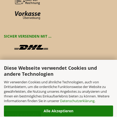
SICHER VERSENDEN MIT ...
KONTAKT
Diese Webseite verwendet Cookies und
Aromaland®
andere Technologien
Inh. Ralf Scheckenbach
Wir verwenden Cookies und ähnliche Technologien, auch von
Drittanbietern, um die ordentliche Funktionsweise der Website zu
Tel.: 09338 1076
gewährleisten, die Nutzung unseres Angebotes zu analysieren und
Fax.: 09338 1642
Ihnen ein bestmögliches Einkaufserlebnis bieten zu können. Weitere
info@aromaland.de
Informationen finden Sie in unserer
Datenschutzerklärung
.
Alle Akzeptieren
Vertrag widerrufen