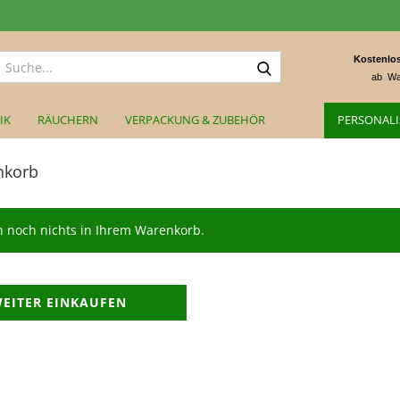
Suche...
Kostenlos
ab Wa
IK
RÄUCHERN
VERPACKUNG & ZUBEHÖR
PERSONALI
nkorb
n noch nichts in Ihrem Warenkorb.
EITER EINKAUFEN