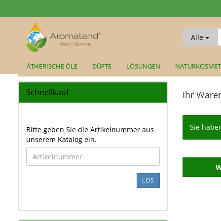
Alle
ÄTHERISCHE ÖLE
DÜFTE
LÖSUNGEN
NATURKOSMET
Schnellkauf
Ihr Ware
Sie habe
BITTE
Bitte geben Sie die Artikelnummer aus
GEBEN
unserem Katalog ein.
SIE
DIE
W
ARTIKELNUMMER
AUS
LOS
UNSEREM
KATALOG
EIN.